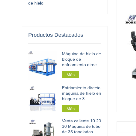
de hielo
Productos Destacados
Máquina de hielo de
bloque de
enfriamiento directo
industrial 30t
Más
Enfriamiento directo
máquina de hielo en
bloque de 3
toneladas/día para
Más
procesamiento de
pesca
Venta caliente 10 20
30 Máquina de tubo
de 35 toneladas