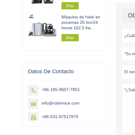
Más
Ob
Máquina de hielo en
escamas 25 ton/24
horas 162,5 kw
para planta de hielo
Más
en escamas a gran
escala
Datos De Contacto
+86-185-9607-7851

info@robinnice.com

+86-531-87517875
