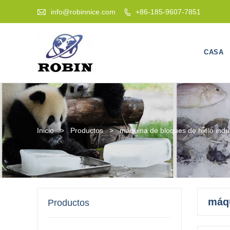

info@robinnice.com
+86-185-9607-7851

CASA
Inicio
>
Productos
>
máquina de bloques de hielo indus
máqu
Productos